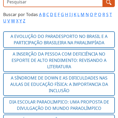
Buscar por Todas
A
B
C
D
E
F
G
H
I
J
K
L
M
N
O
P
Q
R
S
T
U
V
W
X
Y
Z