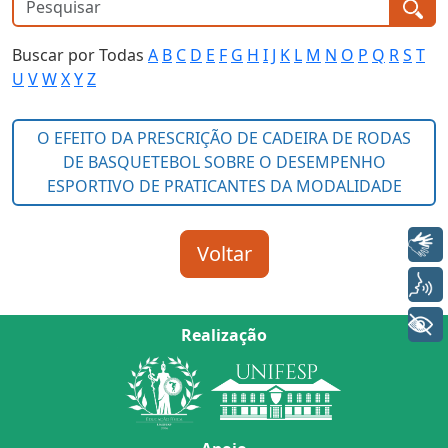
Buscar por Todas
A
B
C
D
E
F
G
H
I
J
K
L
M
N
O
P
Q
R
S
T
U
V
W
X
Y
Z
Libras
Voz
+ Acessibilidade
Realização