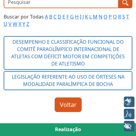
Buscar por Todas
A
B
C
D
E
F
G
H
I
J
K
L
M
N
O
P
Q
R
S
T
U
V
W
X
Y
Z
Libras
Voz
+ Acessibilidade
Realização