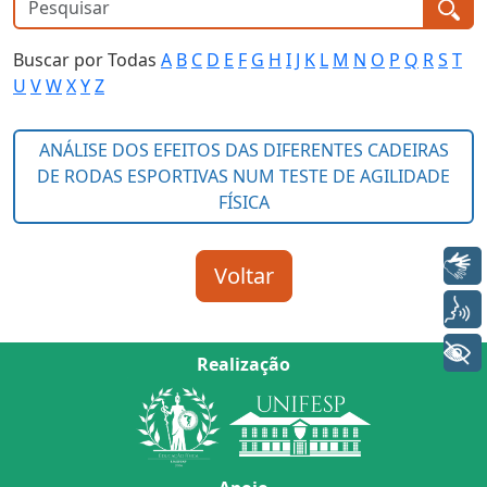
Buscar por Todas
A
B
C
D
E
F
G
H
I
J
K
L
M
N
O
P
Q
R
S
T
U
V
W
X
Y
Z
Libras
Voz
+ Acessibilidade
Realização