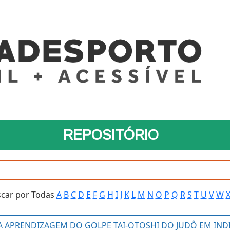
REPOSITÓRIO
car por Todas
A
B
C
D
E
F
G
H
I
J
K
L
M
N
O
P
Q
R
S
T
U
V
W