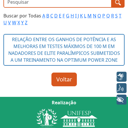
Buscar por Todas
A
B
C
D
E
F
G
H
I
J
K
L
M
N
O
P
Q
R
S
T
U
V
W
X
Y
Z
Libras
Voz
+ Acessibilidade
Realização