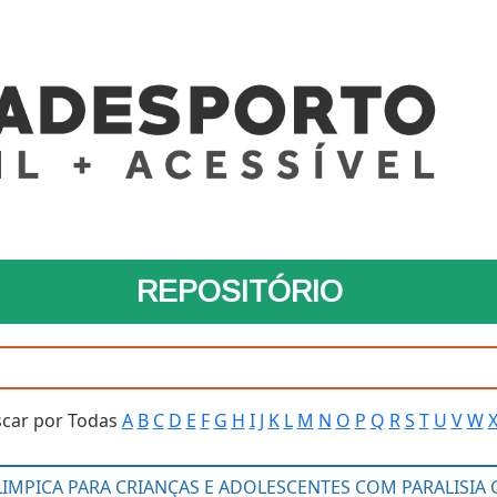
REPOSITÓRIO
car por Todas
A
B
C
D
E
F
G
H
I
J
K
L
M
N
O
P
Q
R
S
T
U
V
W