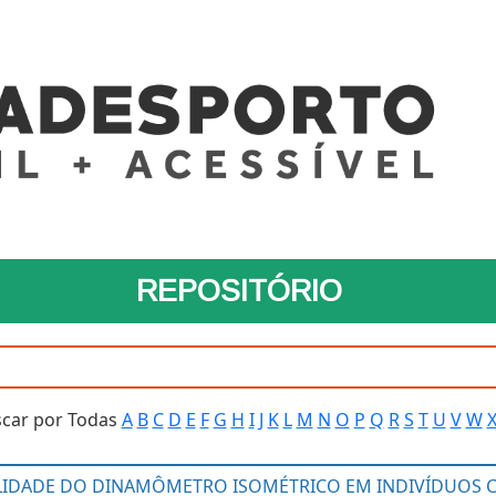
REPOSITÓRIO
car por Todas
A
B
C
D
E
F
G
H
I
J
K
L
M
N
O
P
Q
R
S
T
U
V
W