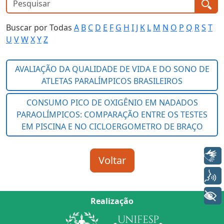
Buscar por Todas
A
B
C
D
E
F
G
H
I
J
K
L
M
N
O
P
Q
R
S
T
U
V
W
X
Y
Z
Libras
Voz
+ Acessibilidade
Realização