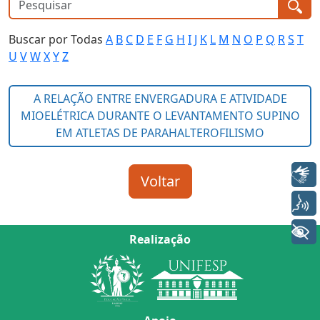
Buscar por Todas
A
B
C
D
E
F
G
H
I
J
K
L
M
N
O
P
Q
R
S
T
U
V
W
X
Y
Z
Libras
Voz
+ Acessibilidade
Realização