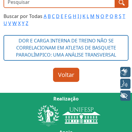
Buscar por Todas
A
B
C
D
E
F
G
H
I
J
K
L
M
N
O
P
Q
R
S
T
U
V
W
X
Y
Z
Libras
Voz
+ Acessibilidade
Realização