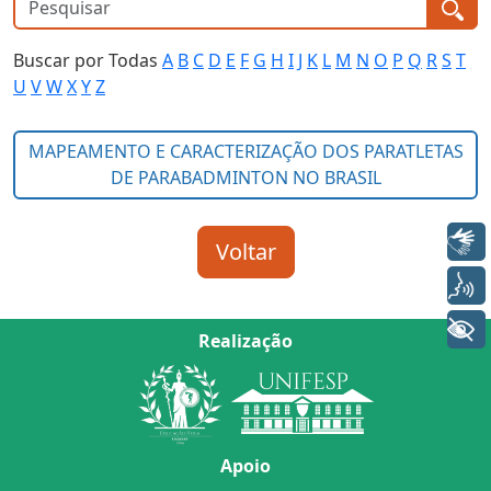
Buscar por Todas
A
B
C
D
E
F
G
H
I
J
K
L
M
N
O
P
Q
R
S
T
U
V
W
X
Y
Z
Libras
Voz
+ Acessibilidade
Realização
Apoio