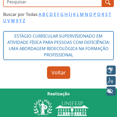
Buscar por Todas
A
B
C
D
E
F
G
H
I
J
K
L
M
N
O
P
Q
R
S
T
U
V
W
X
Y
Z
Libras
Voz
+ Acessibilidade
Realização