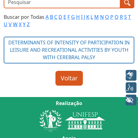
Buscar por Todas
A
B
C
D
E
F
G
H
I
J
K
L
M
N
O
P
Q
R
S
T
U
V
W
X
Y
Z
Libras
Voz
+ Acessibilidade
Realização