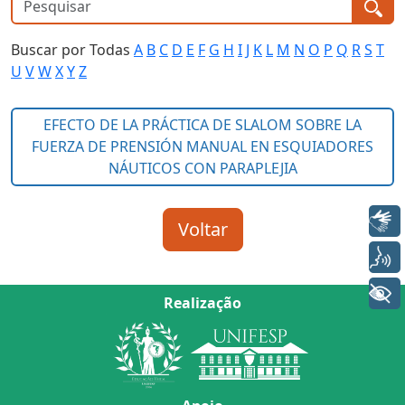
Buscar por Todas
A
B
C
D
E
F
G
H
I
J
K
L
M
N
O
P
Q
R
S
T
U
V
W
X
Y
Z
Libras
Voz
+ Acessibilidade
Realização