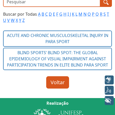
Buscar por Todas
A
B
C
D
E
F
G
H
I
J
K
L
M
N
O
P
Q
R
S
T
U
V
W
X
Y
Z
Libras
Voz
+ Acessibilidade
Realização