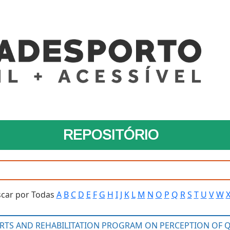
REPOSITÓRIO
car por Todas
A
B
C
D
E
F
G
H
I
J
K
L
M
N
O
P
Q
R
S
T
U
V
W