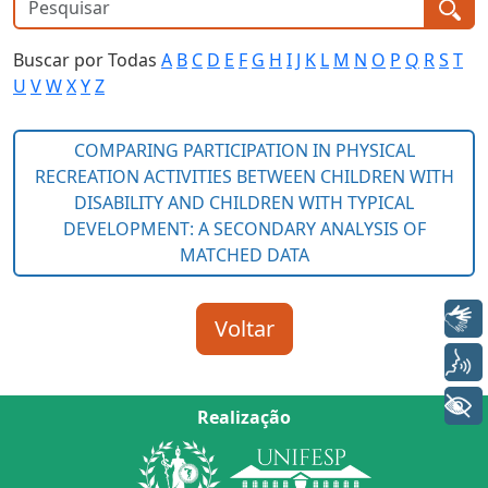
Buscar por Todas
A
B
C
D
E
F
G
H
I
J
K
L
M
N
O
P
Q
R
S
T
U
V
W
X
Y
Z
Libras
Voz
+ Acessibilidade
Realização