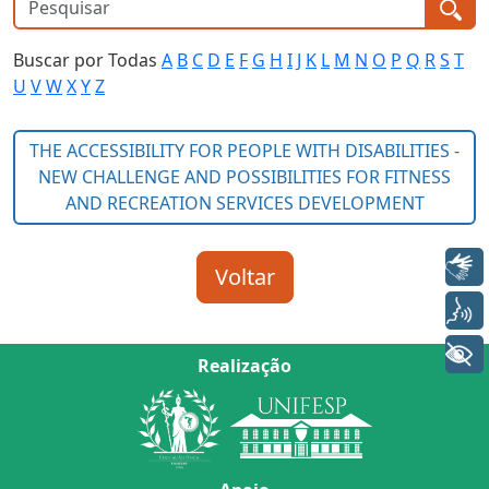
Buscar por Todas
A
B
C
D
E
F
G
H
I
J
K
L
M
N
O
P
Q
R
S
T
U
V
W
X
Y
Z
Libras
Voz
+ Acessibilidade
Realização