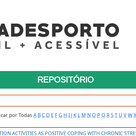
REPOSITÓRIO
car por Todas
A
B
C
D
E
F
G
H
I
J
K
L
M
N
O
P
Q
R
S
T
U
V
W