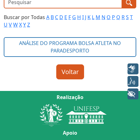
Buscar por Todas
A
B
C
D
E
F
G
H
I
J
K
L
M
N
O
P
Q
R
S
T
U
V
W
X
Y
Z
Libras
Voz
+ Acessibilidade
Realização
Apoio