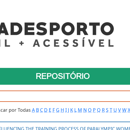
REPOSITÓRIO
car por Todas
A
B
C
D
E
F
G
H
I
J
K
L
M
N
O
P
Q
R
S
T
U
V
W