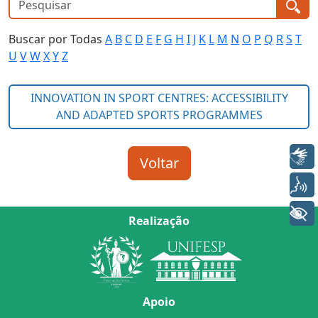
Buscar por Todas
A
B
C
D
E
F
G
H
I
J
K
L
M
N
O
P
Q
R
S
T
U
V
W
X
Y
Z
Libras
Voz
+ Acessibilidade
Realização
Apoio