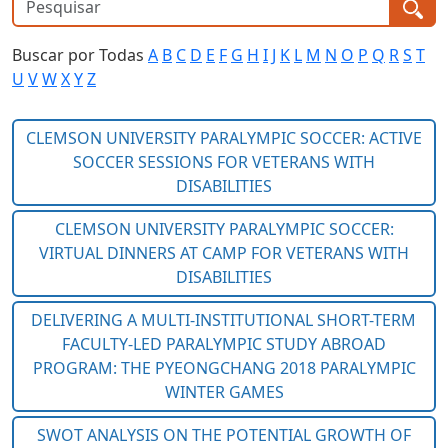
Buscar por Todas
A
B
C
D
E
F
G
H
I
J
K
L
M
N
O
P
Q
R
S
T
U
V
W
X
Y
Z