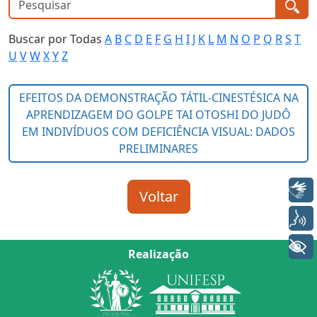
Buscar por Todas
A
B
C
D
E
F
G
H
I
J
K
L
M
N
O
P
Q
R
S
T
U
V
W
X
Y
Z
Libras
Voz
+ Acessibilidade
Realização