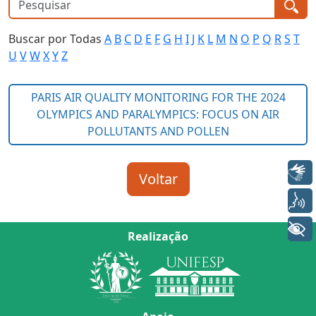
Buscar por Todas
A
B
C
D
E
F
G
H
I
J
K
L
M
N
O
P
Q
R
S
T
U
V
W
X
Y
Z
Libras
Voz
+ Acessibilidade
Realização