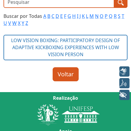
Buscar por Todas
A
B
C
D
E
F
G
H
I
J
K
L
M
N
O
P
Q
R
S
T
U
V
W
X
Y
Z
Libras
Voz
+ Acessibilidade
Realização