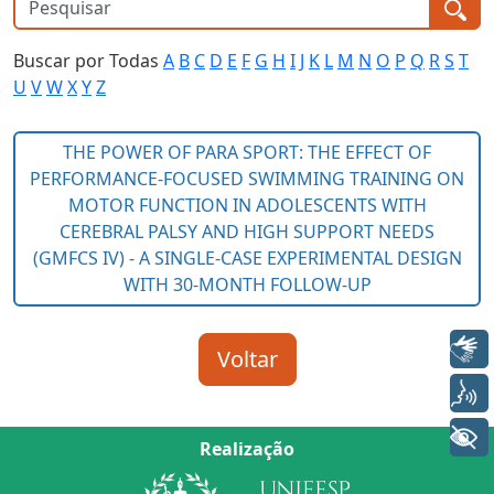
Buscar por Todas
A
B
C
D
E
F
G
H
I
J
K
L
M
N
O
P
Q
R
S
T
U
V
W
X
Y
Z
Libras
Voz
+ Acessibilidade
Realização