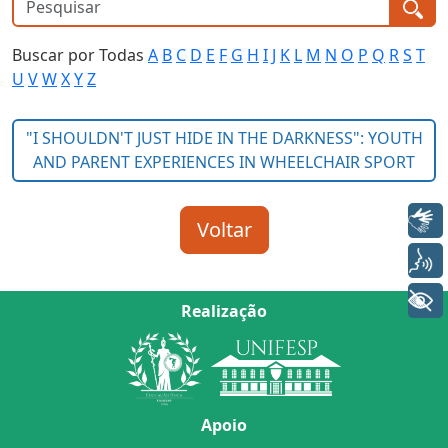
Buscar por Todas
A
B
C
D
E
F
G
H
I
J
K
L
M
N
O
P
Q
R
S
T
U
V
W
X
Y
Z
Libras
Voz
+ Acessibilidade
Realização
Apoio