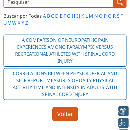
Buscar por Todas
A
B
C
D
E
F
G
H
I
J
K
L
M
N
O
P
Q
R
S
T
U
V
W
X
Y
Z
Libras
Voz