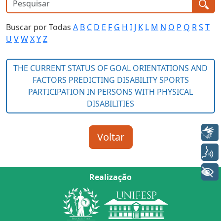
Buscar por Todas
A
B
C
D
E
F
G
H
I
J
K
L
M
N
O
P
Q
R
S
T
U
V
W
X
Y
Z
Libras
Voz
+ Acessibilidade
Realização