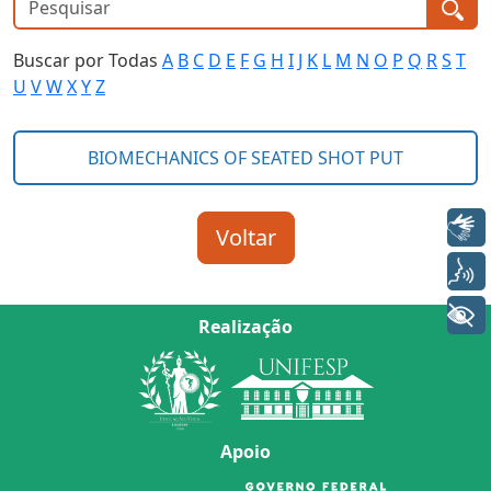
Buscar por Todas
A
B
C
D
E
F
G
H
I
J
K
L
M
N
O
P
Q
R
S
T
U
V
W
X
Y
Z
Libras
Voz
+ Acessibilidade
Realização
Apoio