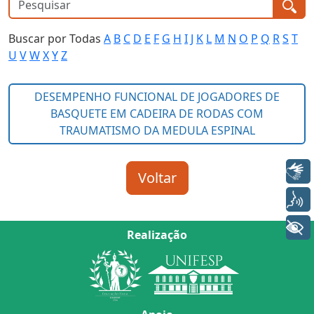
Buscar por Todas
A
B
C
D
E
F
G
H
I
J
K
L
M
N
O
P
Q
R
S
T
U
V
W
X
Y
Z
Libras
Voz
+ Acessibilidade
Realização