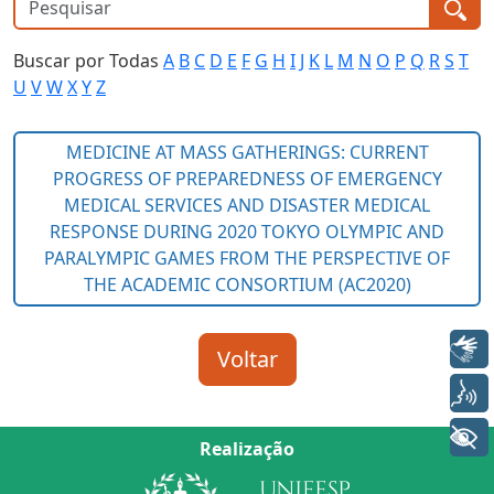
Buscar por Todas
A
B
C
D
E
F
G
H
I
J
K
L
M
N
O
P
Q
R
S
T
U
V
W
X
Y
Z
Libras
Voz
+ Acessibilidade
Realização