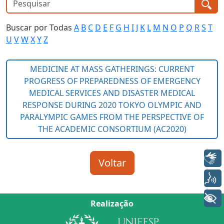
Buscar por Todas
A
B
C
D
E
F
G
H
I
J
K
L
M
N
O
P
Q
R
S
T
U
V
W
X
Y
Z
Libras
Voz
+ Acessibilidade
Realização