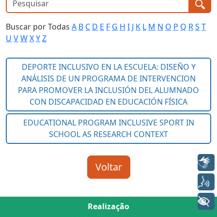
Buscar por Todas
A
B
C
D
E
F
G
H
I
J
K
L
M
N
O
P
Q
R
S
T
U
V
W
X
Y
Z
Libras
Voz
+ Acessibilidade
Realização