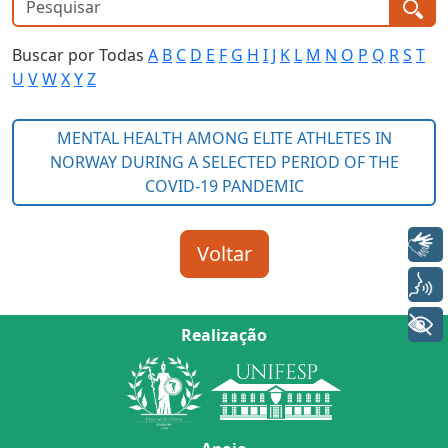
Buscar por Todas
A
B
C
D
E
F
G
H
I
J
K
L
M
N
O
P
Q
R
S
T
U
V
W
X
Y
Z
Libras
Voz
+ Acessibilidade
Realização